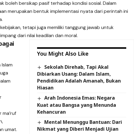
k boleh bersikap pasif terhadap kondisi sosial. Dalam
n merupakan bentuk implementasi nyata dari perintah ini
a.
ebijakan, tetapi juga memiliki tanggung jawab untuk
mpang dari nilai keadilan dan moral.
bagai
You Might Also Like
 Islam
Sekolah Direhab, Tapi Akal
juga
Dibiarkan Usang: Dalam Islam,
Pendidikan Adalah Amanah, Bukan
dalam
Hiasan
r
Arah Indonesia Emas: Negara
Kuat atau Bangsa yang Menunda
Kehancuran
 ma’ruf
h,
Mental Menunggu Bantuan: Dari
Nikmat yang Diberi Menjadi Ujian
an umat.