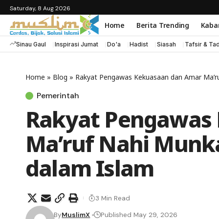
Saturday, 8 Aug 2026
Home
Berita Trending
Kaba
Sinau Gaul
Inspirasi Jumat
Do'a
Hadist
Siasah
Tafsir & Ta
Home
»
Blog
»
Rakyat Pengawas Kekuasaan dan Amar Ma’ruf 
Pemerintah
Rakyat Pengawas
Ma’ruf Nahi Munkar
dalam Islam
3 Min Read
By
MuslimX
Published May 29, 2026