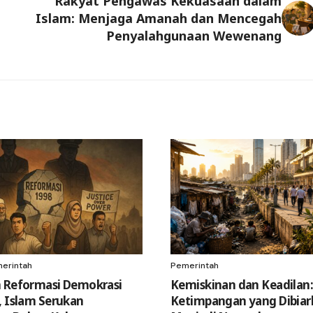
Rakyat Pengawas Kekuasaan dalam
Islam: Menjaga Amanah dan Mencegah
Penyalahgunaan Wewenang
erintah
Pemerintah
 Reformasi Demokrasi
Kemiskinan dan Keadilan:
, Islam Serukan
Ketimpangan yang Dibiar