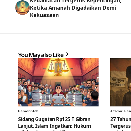
Kedaulatan Tergerus Kepentingan,
Ketika Amanah Digadaikan Demi
Kekuasaan
You May also Like
Pemerintah
Agama
Pem
Sidang Gugatan Rp125 T Gibran
27 Tahun
Lanjut, Islam Ingatkan: Hukum
Tergerus