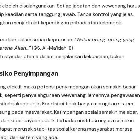
ak boleh disalahgunakan. Setiap jabatan dan wewenang haru
ip keadilan serta tanggung jawab. Tanpa kontrol yang jelas,
kan menjadi alat kepentingan pribadi atau kelompok
eadilan dalam setiap keputusan:
“Wahai orang-orang yang
arena Allah…”
(QS. Al-Ma’idah: 8)
lah standar utama dalam menjalankan kekuasaan, bukan
isiko Penyimpangan
ang efektif, maka potensi penyimpangan akan semakin besar.
ntuk, seperti penyalahgunaan wewenang, lemahnya pengawasa
i kebijakan publik. Kondisi ini tidak hanya merugikan sistem
sung pada masyarakat. Ketimpangan sosial semakin melebar,
 dan kepercayaan publik terhadap institusi negara semakin
i dapat merusak stabilitas sosial karena masyarakat merasa
adil dari sistem yang ada.