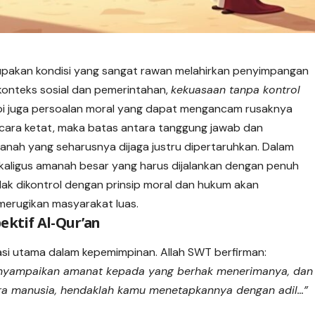
upakan kondisi yang sangat rawan melahirkan penyimpangan
 konteks sosial dan pemerintahan,
kekuasaan tanpa kontrol
api juga persoalan moral yang dapat mengancam rusaknya
ecara ketat, maka batas antara tanggung jawab dan
manah yang seharusnya dijaga justru dipertaruhkan. Dalam
sekaligus amanah besar yang harus dijalankan dengan penuh
dak dikontrol dengan prinsip moral dan hukum akan
merugikan masyarakat luas.
ktif Al-Qur’an
i utama dalam kepemimpinan. Allah SWT berfirman:
nyampaikan amanat kepada yang berhak menerimanya, dan
ra manusia, hendaklah kamu menetapkannya dengan adil…”