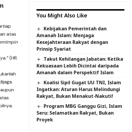
am
You Might Also Like
etiap
Kebijakan Pemerintah dan
an atas
Amanah Islam: Menjaga
Kesejahteraan Rakyat dengan
pemimpin
Prinsip Syariat
ya.”
(HR.
Takut Kehilangan Jabatan: Ketika
Kekuasaan Lebih Dicintai daripada
Amanah dalam Perspektif Islam
ukanlah
ijaga.
Koalisi Sipil Gugat UU TNI, Islam
Ingatkan: Aturan Harus Melindungi
 maupun
Rakyat, Bukan Menakut-Nakuti!
atas
ilnya.
Program MBG Ganggu Gizi, Islam
Seru: Selamatkan Rakyat, Bukan
Proyek