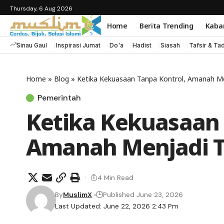
Thursday, 6 Aug 2026
Home
Berita Trending
Kaba
Sinau Gaul
Inspirasi Jumat
Do'a
Hadist
Siasah
Tafsir & Ta
Home
»
Blog
»
Ketika Kekuasaan Tanpa Kontrol, Amanah M
Pemerintah
Ketika Kekuasaan 
Amanah Menjadi 
4 Min Read
By
MuslimX
Published June 23, 2026
Last Updated: June 22, 2026 2:43 Pm