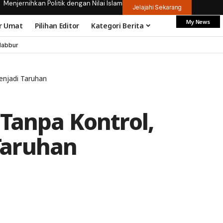
Menjernihkan Politik dengan Nilai Islam
Jelajahi Sekarang
My News
r Umat
Pilihan Editor
Kategori Berita
dabbur
enjadi Taruhan
Tanpa Kontrol,
Taruhan