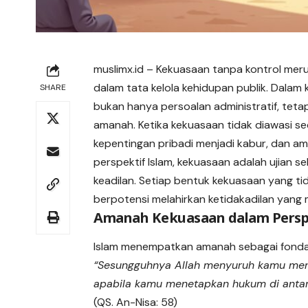
muslimx.id
– Kekuasaan tanpa kontrol mer
dalam tata kelola kehidupan publik. Dalam
SHARE
bukan hanya persoalan administratif, tet
amanah. Ketika kekuasaan tidak diawasi s
kepentingan pribadi menjadi kabur, dan a
perspektif Islam, kekuasaan adalah ujian 
keadilan. Setiap bentuk kekuasaan yang ti
berpotensi melahirkan ketidakadilan yang 
Amanah Kekuasaan dalam Perspe
Islam menempatkan amanah sebagai fondas
“Sesungguhnya Allah menyuruh kamu me
apabila kamu menetapkan hukum di anta
(QS. An-Nisa: 58)